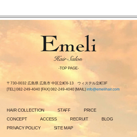
-TOP PAGE-
〒730-0032
広島県
広島市
中区立町6-13 ウィステル立町3F
[TEL]
082-249-4040
[FAX]
082-249-4040
[MAIL]
info@emelihair.com
HAIR COLLECTION
STAFF
PRICE
CONCEPT
ACCESS
RECRUIT
BLOG
PRIVACY POLICY
SITE MAP